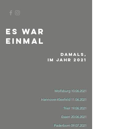
Es war
einmal
Damals,
im Jahr 2021
Wolfsburg
10.06.2021
Hannover-Kleefeld
11.06.2021
Trier
19.06.2021
Essen
20.06.2021
Paderborn
09.07.2021