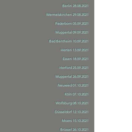
Berlin
28.08.2021
Wermelskirchen
29.08.2021
Paderborn
05.09.2021
Wuppertal
09.09.2021
Bad Bentheim
10.09.2021
Herten
13.09.2021
Essen
18.09.2021
Herford
25.09.2021
Wuppertal
26.09.2021
Neuwied
01.10.2021
Köln
07.10.2021
Wolfsburg
08.10.2021
Düsseldorf
12.10.2021
Moers
15.10.2021
Brüssel
26.10.2021