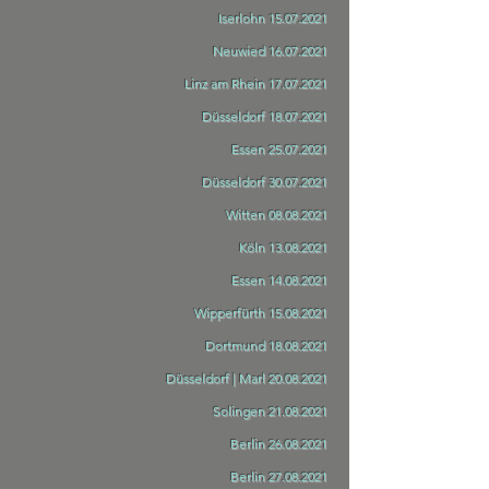
Iserlohn
15.07.2021
Neuwied
16.07.2021
Linz am Rhein
17.07.2021
Düsseldorf
18.07.2021
Essen
25.07.2021
Düsseldorf
30.07.2021
Witten
08.08.2021
Köln
13.08.2021
Essen
14.08.2021
Wipperfürth
15.08.2021
Dortmund
18.08.2021
Düsseldorf | Marl
20.08.2021
Solingen
21.08.2021
Berlin
26.08.2021
Berlin
27.08.2021