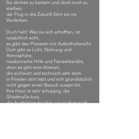
Sie drohen zu kentern und doch noch zu
sterben,
der Flug in die Zukunft führt sie ins
Verderben.
Doch halt! Was sie sich erhofften, ist
tatsächlich echt,
es gibt den Planeten mit Aufenthaltsrecht.
Dort gibt es Licht, Nahrung und
Atmosphäre,
medizinische Hilfe und Fernsehkanäle,
denn es gibt eine Alienart,
die zivilisiert und technisch sehr stark
in Frieden dort lebt und sich grundsätzlich
nicht gegen einen Besuch ausspricht.
Ihre Haut ist sehr schuppig, die
Gliedmaße kurz,
die Aughöhlen tropfen, sie riechen nach
Furz,
außerdem sabbern sie ständig beim
Reden,
es sind in der Tat ziemlich hübsche Wesen.
Darüber hinaus haben sie noch Manieren
Und Werte, an denen sie sich orientieren,